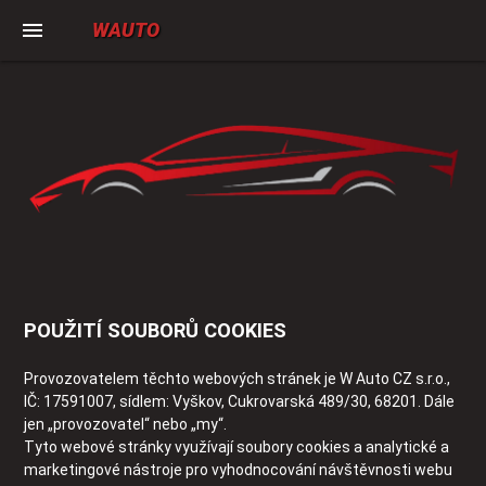
menu
WAUTO
POUŽITÍ SOUBORŮ COOKIES
Provozovatelem těchto webových stránek je W Auto CZ s.r.o.,
IČ: 17591007, sídlem: Vyškov, Cukrovarská 489/30, 68201. Dále
jen „provozovatel“ nebo „my“.
Tyto webové stránky využívají soubory cookies a analytické a
marketingové nástroje pro vyhodnocování návštěvnosti webu