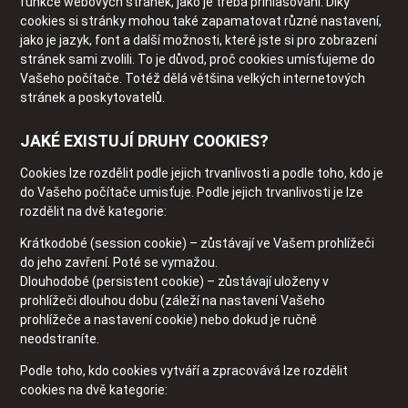
funkce webových stránek, jako je třeba přihlašování. Díky
cookies si stránky mohou také zapamatovat různé nastavení,
jako je jazyk, font a další možnosti, které jste si pro zobrazení
stránek sami zvolili. To je důvod, proč cookies umísťujeme do
Vašeho počítače. Totéž dělá většina velkých internetových
stránek a poskytovatelů.
JAKÉ EXISTUJÍ DRUHY COOKIES?
Cookies lze rozdělit podle jejich trvanlivosti a podle toho, kdo je
do Vašeho počítače umisťuje. Podle jejich trvanlivosti je lze
rozdělit na dvě kategorie:
Krátkodobé (session cookie) – zůstávají ve Vašem prohlížeči
do jeho zavření. Poté se vymažou.
Dlouhodobé (persistent cookie) – zůstávají uloženy v
prohlížeči dlouhou dobu (záleží na nastavení Vašeho
prohlížeče a nastavení cookie) nebo dokud je ručně
neodstraníte.
Podle toho, kdo cookies vytváří a zpracovává lze rozdělit
cookies na dvě kategorie: