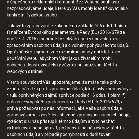
a úspěšnosti reklamních kampaní. Bez Vašeho souhlasu
nezpracováváme údaje, které by Vás mohly identifikovat jako
konkrétní fyzickou osobu.
Takovéto zpracování je zákonné na základě čl. 6 odst. 1 písm.
f) nařízení Evropského parlamentu a Rady (EU) 2016/679 ze
dne 27. 4. 2016 o ochraně fyzických osob v souvislosti se
zpracováním osobních údajů a o volném pohybu těchto údajů.
Oprávněným zájmem zde rozumíme anonymní statistiky
používání webu, abychom Vám jako uživatelům mohli
nabídnout lepší uživatelský zážitek při používání těchto
webových stránek.
V této souvislosti Vás upozorňujeme, že máte také právo
vznést námitku proti zpracování údajů, které byly zpracovány z
titulu oprávněných zájmů správce podle čl. 6 odst. 1 písm. f)
nařízení Evropského parlamentu a Rady (EU) č. 2016/679, a
práva požadovat po nás informaci, jaké Vaše osobní údaje
zpracováváme, vysvětlení ohledně zpracování osobních údajů,
vyžádat si u nás přístup k těmto údajům a tyto nechat
aktualizovat nebo opravit, požadovat po nás výmaz těchto
osobních údajů a v případě pochybností o dodržování