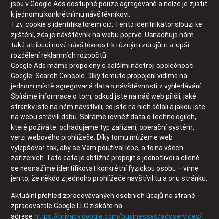
jsou v Google Ads dostupné pouze agregovaně a nelze je zjistit
k jednomu konkrétnímu návštěvníkovi.
Tzv. cookie s identifikátorem cid. Tento identifikátor slouží ke
zjištění, zda je návštěvník na webu poprvé. Usnadňuje nám
také atribuci nové návštěvnosti k různým zdrojům a lepší
rozdělení reklamních rozpočtů.
Google Ads máme propojeny s dalšími nástroji společnosti
Google: Search Console. Díky tomuto propojení vidíme na
jednom místě agregovaná data o návštěvnosti z vyhledávání.
Sbíráme informace o tom, odkud jste na náš web přišli, jaké
stránky jste na něm navštívili, co jste na nich dělali a jakou jste
na webu strávili dobu. Sbíráme rovněž data o technologiích,
které požíváte: odhadujeme typ zařízení, operační systém,
verzi webového prohlížeče. Díky tomu můžeme web
vylepšovat tak, aby se Vám používal lépe, a to na všech
zařízeních. Tato data je obtížné propojit s jednotlivci a cíleně
se nesnažíme identifikovat konkrétní fyzickou osobu – víme
jen to, že někdo z jednoho prohlížeče navštívil tu a onu stránku.
Aktuální přehled zpracovávaných osobních údajů na straně
zpracovatele Google LLC získáte na
adrese
https://privacy.google.com/businesses/adsservices/
.